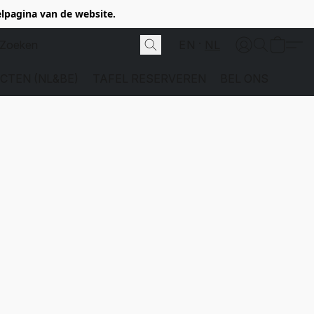
elpagina van de website.
EN
NL
CTEN (NL&BE)
TAFEL RESERVEREN
BEL ONS