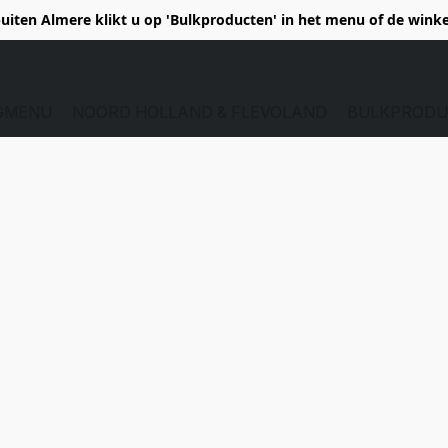
uiten Almere klikt u op 'Bulkproducten' in het menu of de wink
GMENU
NOORD HOLLAND & FLEVOLAND
BULKPRODU